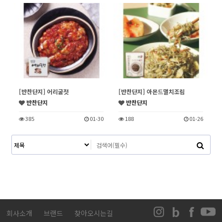
[반찬단지] 어리굴젓
[반찬단지] 아몬드멸치조림
반찬단지
반찬단지
385
01-30
188
01-26
회사소개
브랜드
찾아오시는길