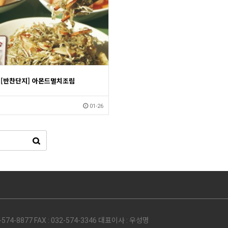
[반찬단지] 아몬드멸치조림
01-26
74-8877 FAX : 032-574-3346 대표이사 : 우성명