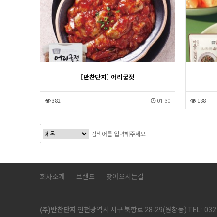
[반찬단지] 어리굴젓
382
188
01-30
회사소개
브랜드
찾아오시는길
(주)반찬단지
인천광역시 서구 북항로 28-29(원창동) TEL : 032-5