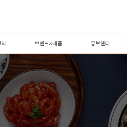
영역
브랜드&제품
홍보센터